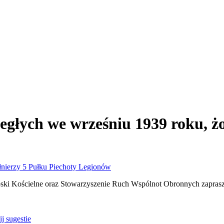
egłych we wrześniu 1939 roku, ż
ki Kościelne oraz S
towarzyszenie Ruch Wspólnot Obronnych
zapras
j sugestie