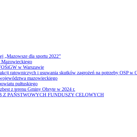
wej „Mazowsze dla sportu 2022”
a Mazowieckiego
 WFOŚiGW w Warszawie
 akcji ratowniczych i usuwania skutków zagrożeń na potrzeby OSP w
u województwa mazowieckiego
owiatu pułtuskiego
zbest z terenu Gminy Obryte w 2024 r.
UB Z PAŃSTWOWYCH FUNDUSZY CELOWYCH