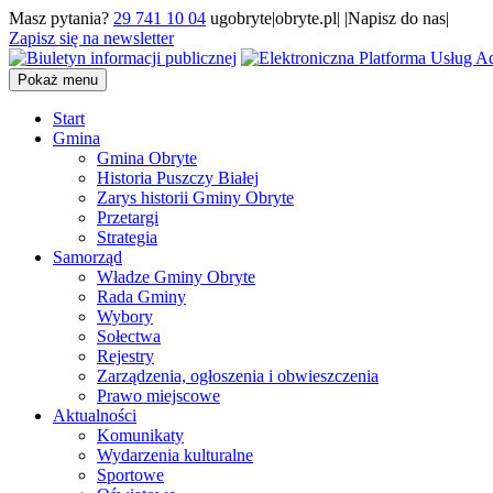
Masz pytania?
29 741 10 04
ugobryte|obryte.pl| |Napisz do nas|
Zapisz się na newsletter
Pokaż menu
Start
Gmina
Gmina Obryte
Historia Puszczy Białej
Zarys historii Gminy Obryte
Przetargi
Strategia
Samorząd
Władze Gminy Obryte
Rada Gminy
Wybory
Sołectwa
Rejestry
Zarządzenia, ogłoszenia i obwieszczenia
Prawo miejscowe
Aktualności
Komunikaty
Wydarzenia kulturalne
Sportowe