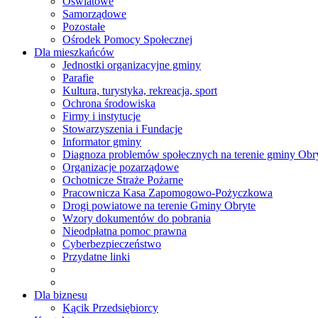
Oświatowe
Samorządowe
Pozostałe
Ośrodek Pomocy Społecznej
Dla mieszkańców
Jednostki organizacyjne gminy
Parafie
Kultura, turystyka, rekreacja, sport
Ochrona środowiska
Firmy i instytucje
Stowarzyszenia i Fundacje
Informator gminy
Diagnoza problemów społecznych na terenie gminy Obr
Organizacje pozarządowe
Ochotnicze Straże Pożarne
Pracownicza Kasa Zapomogowo-Pożyczkowa
Drogi powiatowe na terenie Gminy Obryte
Wzory dokumentów do pobrania
Nieodpłatna pomoc prawna
Cyberbezpieczeństwo
Przydatne linki
Dla biznesu
Kącik Przedsiębiorcy