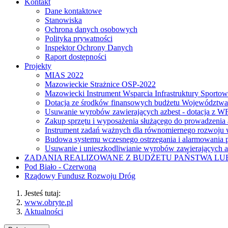
Kontakt
Dane kontaktowe
Stanowiska
Ochrona danych osobowych
Polityka prywatności
Inspektor Ochrony Danych
Raport dostępności
Projekty
MIAS 2022
Mazowieckie Strażnice OSP-2022
Mazowiecki Instrument Wsparcia Infrastruktury Sporto
Dotacja ze środków finansowych budżetu Województw
Usuwanie wyrobów zawierających azbest - dotacja z
Zakup sprzętu i wyposażenia służącego do prowadzenia
Instrument zadań ważnych dla równomiernego rozwoj
Budowa systemu wczesnego ostrzegania i alarmowania p
Usuwanie i unieszkodliwianie wyrobów zawierających a
ZADANIA REALIZOWANE Z BUDŻETU PAŃSTWA L
Pod Biało - Czerwoną
Rządowy Fundusz Rozwoju Dróg
Jesteś tutaj:
www.obryte.pl
Aktualności