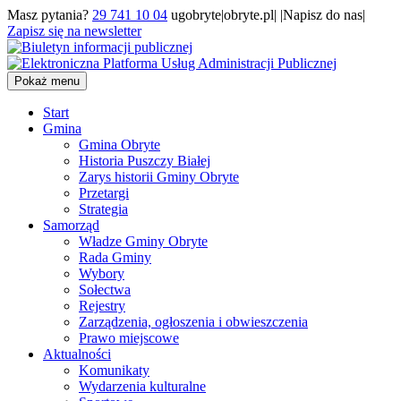
Masz pytania?
29 741 10 04
ugobryte|obryte.pl| |Napisz do nas|
Zapisz się na newsletter
Pokaż menu
Start
Gmina
Gmina Obryte
Historia Puszczy Białej
Zarys historii Gminy Obryte
Przetargi
Strategia
Samorząd
Władze Gminy Obryte
Rada Gminy
Wybory
Sołectwa
Rejestry
Zarządzenia, ogłoszenia i obwieszczenia
Prawo miejscowe
Aktualności
Komunikaty
Wydarzenia kulturalne