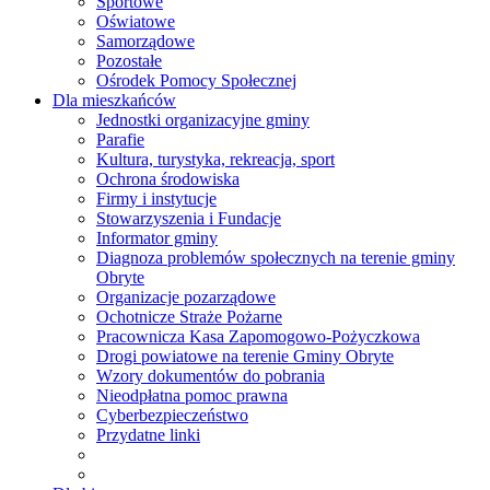
Sportowe
Oświatowe
Samorządowe
Pozostałe
Ośrodek Pomocy Społecznej
Dla mieszkańców
Jednostki organizacyjne gminy
Parafie
Kultura, turystyka, rekreacja, sport
Ochrona środowiska
Firmy i instytucje
Stowarzyszenia i Fundacje
Informator gminy
Diagnoza problemów społecznych na terenie gminy
Obryte
Organizacje pozarządowe
Ochotnicze Straże Pożarne
Pracownicza Kasa Zapomogowo-Pożyczkowa
Drogi powiatowe na terenie Gminy Obryte
Wzory dokumentów do pobrania
Nieodpłatna pomoc prawna
Cyberbezpieczeństwo
Przydatne linki