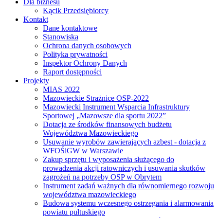
Dla biznesu
Kącik Przedsiębiorcy
Kontakt
Dane kontaktowe
Stanowiska
Ochrona danych osobowych
Polityka prywatności
Inspektor Ochrony Danych
Raport dostępności
Projekty
MIAS 2022
Mazowieckie Strażnice OSP-2022
Mazowiecki Instrument Wsparcia Infrastruktury
Sportowej „Mazowsze dla sportu 2022”
Dotacja ze środków finansowych budżetu
Województwa Mazowieckiego
Usuwanie wyrobów zawierających azbest - dotacja z
WFOŚiGW w Warszawie
Zakup sprzętu i wyposażenia służącego do
prowadzenia akcji ratowniczych i usuwania skutków
zagrożeń na potrzeby OSP w Obrytem
Instrument zadań ważnych dla równomiernego rozwoju
województwa mazowieckiego
Budowa systemu wczesnego ostrzegania i alarmowania
powiatu pułtuskiego