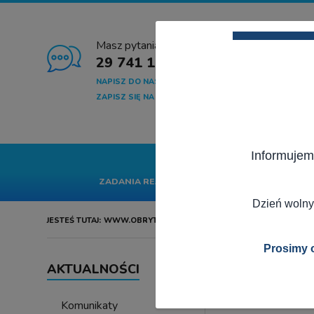
Masz pytania?
29 741 10 04
NAPISZ DO NAS
ZAPISZ SIĘ NA NEWSLETTER
Informujem
START
GMINA
SA
ZADANIA REALIZOWANE Z BUDŻETU PAŃSTWA
Dzień wolny
JESTEŚ TUTAJ:
WWW.OBRYTE.PL
AKTUALNOŚCI
Prosimy o
AKTUALNOŚCI
Komunikaty