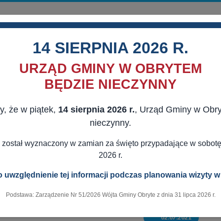
14 SIERPNIA 2026 R.
URZĄD GMINY W OBRYTEM
BĘDZIE NIECZYNNY
y, że w piątek,
14 sierpnia 2026 r.
, Urząd Gminy w Obr
MORZĄD
AKTUALNOŚCI
DLA MIESZKAŃCÓW
DLA BIZNESU
nieczynny.
 LUB Z PAŃSTWOWYCH FUNDUSZY CELOWYCH
POD BIAŁO - CZE
 został wyznaczony w zamian za święto przypadające w sobotę,
2026 r.
 uwzględnienie tej informacji podczas planowania wizyty w
Podstawa: Zarządzenie Nr 51/2026 Wójta Gminy Obryte z dnia 31 lipca 2026 r.
02.07.2021