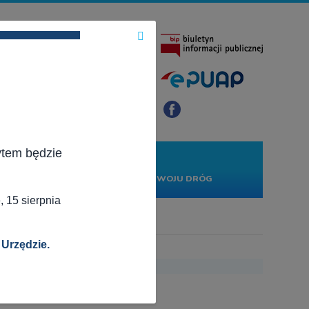
×
ytem będzie
KONTAKT
PROJEKTY
RWONĄ
RZĄDOWY FUNDUSZ ROZWOJU DRÓG
 15 sierpnia
 Urzędzie.