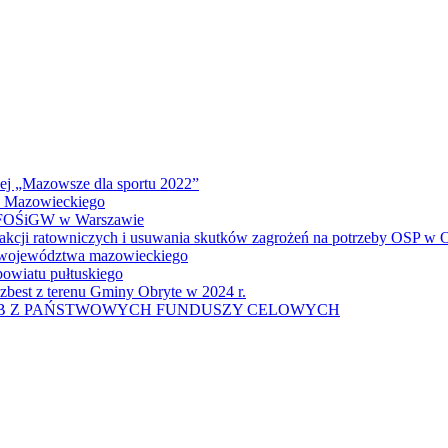
wej „Mazowsze dla sportu 2022”
a Mazowieckiego
 WFOŚiGW w Warszawie
 akcji ratowniczych i usuwania skutków zagrożeń na potrzeby OSP w
u województwa mazowieckiego
owiatu pułtuskiego
zbest z terenu Gminy Obryte w 2024 r.
UB Z PAŃSTWOWYCH FUNDUSZY CELOWYCH