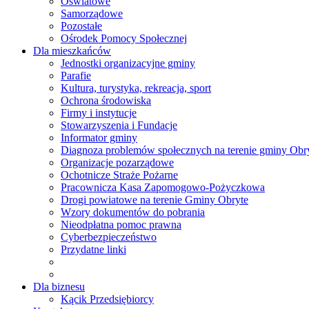
Oświatowe
Samorządowe
Pozostałe
Ośrodek Pomocy Społecznej
Dla mieszkańców
Jednostki organizacyjne gminy
Parafie
Kultura, turystyka, rekreacja, sport
Ochrona środowiska
Firmy i instytucje
Stowarzyszenia i Fundacje
Informator gminy
Diagnoza problemów społecznych na terenie gminy Obr
Organizacje pozarządowe
Ochotnicze Straże Pożarne
Pracownicza Kasa Zapomogowo-Pożyczkowa
Drogi powiatowe na terenie Gminy Obryte
Wzory dokumentów do pobrania
Nieodpłatna pomoc prawna
Cyberbezpieczeństwo
Przydatne linki
Dla biznesu
Kącik Przedsiębiorcy