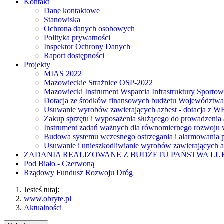
Kontakt
Dane kontaktowe
Stanowiska
Ochrona danych osobowych
Polityka prywatności
Inspektor Ochrony Danych
Raport dostępności
Projekty
MIAS 2022
Mazowieckie Strażnice OSP-2022
Mazowiecki Instrument Wsparcia Infrastruktury Sporto
Dotacja ze środków finansowych budżetu Województw
Usuwanie wyrobów zawierających azbest - dotacja z
Zakup sprzętu i wyposażenia służącego do prowadzenia
Instrument zadań ważnych dla równomiernego rozwoj
Budowa systemu wczesnego ostrzegania i alarmowania p
Usuwanie i unieszkodliwianie wyrobów zawierających a
ZADANIA REALIZOWANE Z BUDŻETU PAŃSTWA L
Pod Biało - Czerwoną
Rządowy Fundusz Rozwoju Dróg
Jesteś tutaj:
www.obryte.pl
Aktualności