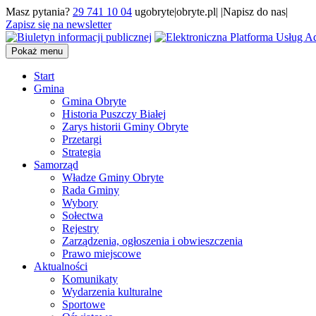
Masz pytania?
29 741 10 04
ugobryte|obryte.pl| |Napisz do nas|
Zapisz się na newsletter
Pokaż menu
Start
Gmina
Gmina Obryte
Historia Puszczy Białej
Zarys historii Gminy Obryte
Przetargi
Strategia
Samorząd
Władze Gminy Obryte
Rada Gminy
Wybory
Sołectwa
Rejestry
Zarządzenia, ogłoszenia i obwieszczenia
Prawo miejscowe
Aktualności
Komunikaty
Wydarzenia kulturalne
Sportowe