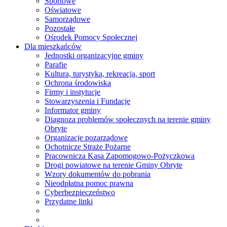
Sportowe
Oświatowe
Samorządowe
Pozostałe
Ośrodek Pomocy Społecznej
Dla mieszkańców
Jednostki organizacyjne gminy
Parafie
Kultura, turystyka, rekreacja, sport
Ochrona środowiska
Firmy i instytucje
Stowarzyszenia i Fundacje
Informator gminy
Diagnoza problemów społecznych na terenie gminy
Obryte
Organizacje pozarządowe
Ochotnicze Straże Pożarne
Pracownicza Kasa Zapomogowo-Pożyczkowa
Drogi powiatowe na terenie Gminy Obryte
Wzory dokumentów do pobrania
Nieodpłatna pomoc prawna
Cyberbezpieczeństwo
Przydatne linki