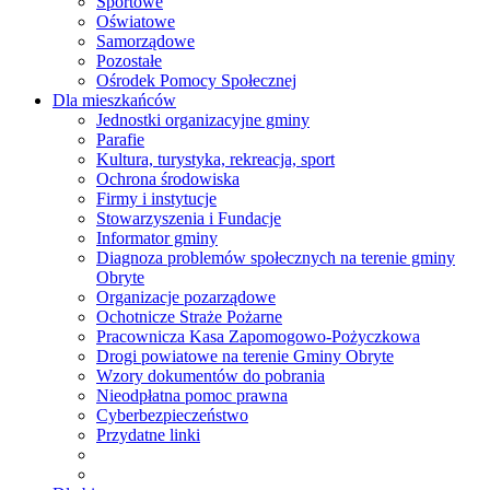
Sportowe
Oświatowe
Samorządowe
Pozostałe
Ośrodek Pomocy Społecznej
Dla mieszkańców
Jednostki organizacyjne gminy
Parafie
Kultura, turystyka, rekreacja, sport
Ochrona środowiska
Firmy i instytucje
Stowarzyszenia i Fundacje
Informator gminy
Diagnoza problemów społecznych na terenie gminy
Obryte
Organizacje pozarządowe
Ochotnicze Straże Pożarne
Pracownicza Kasa Zapomogowo-Pożyczkowa
Drogi powiatowe na terenie Gminy Obryte
Wzory dokumentów do pobrania
Nieodpłatna pomoc prawna
Cyberbezpieczeństwo
Przydatne linki