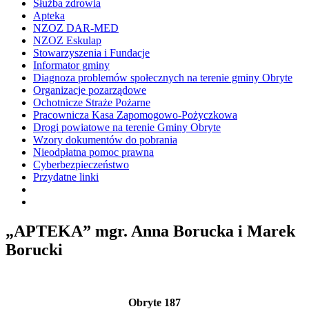
Służba zdrowia
Apteka
NZOZ DAR-MED
NZOZ Eskulap
Stowarzyszenia i Fundacje
Informator gminy
Diagnoza problemów społecznych na terenie gminy Obryte
Organizacje pozarządowe
Ochotnicze Straże Pożarne
Pracownicza Kasa Zapomogowo-Pożyczkowa
Drogi powiatowe na terenie Gminy Obryte
Wzory dokumentów do pobrania
Nieodpłatna pomoc prawna
Cyberbezpieczeństwo
Przydatne linki
„APTEKA” mgr. Anna Borucka i Marek
Borucki
Obryte 187