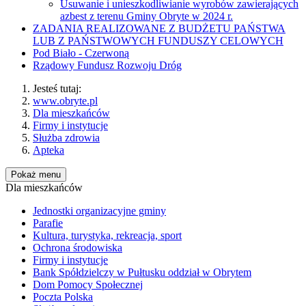
Usuwanie i unieszkodliwianie wyrobów zawierających
azbest z terenu Gminy Obryte w 2024 r.
ZADANIA REALIZOWANE Z BUDŻETU PAŃSTWA
LUB Z PAŃSTWOWYCH FUNDUSZY CELOWYCH
Pod Biało - Czerwoną
Rządowy Fundusz Rozwoju Dróg
Jesteś tutaj:
www.obryte.pl
Dla mieszkańców
Firmy i instytucje
Służba zdrowia
Apteka
Pokaż menu
Dla mieszkańców
Jednostki organizacyjne gminy
Parafie
Kultura, turystyka, rekreacja, sport
Ochrona środowiska
Firmy i instytucje
Bank Spółdzielczy w Pułtusku oddział w Obrytem
Dom Pomocy Społecznej
Poczta Polska