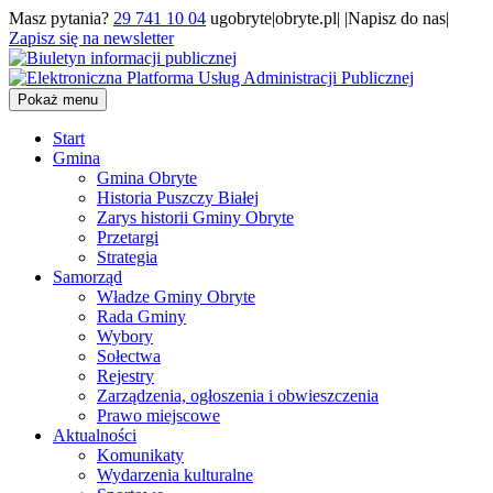
Masz pytania?
29 741 10 04
ugobryte|obryte.pl| |Napisz do nas|
Zapisz się na newsletter
Pokaż menu
Start
Gmina
Gmina Obryte
Historia Puszczy Białej
Zarys historii Gminy Obryte
Przetargi
Strategia
Samorząd
Władze Gminy Obryte
Rada Gminy
Wybory
Sołectwa
Rejestry
Zarządzenia, ogłoszenia i obwieszczenia
Prawo miejscowe
Aktualności
Komunikaty
Wydarzenia kulturalne