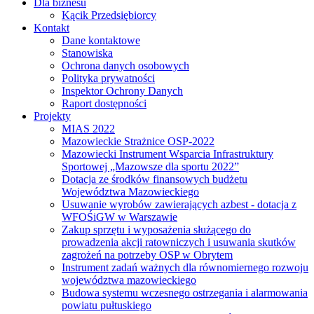
Dla biznesu
Kącik Przedsiębiorcy
Kontakt
Dane kontaktowe
Stanowiska
Ochrona danych osobowych
Polityka prywatności
Inspektor Ochrony Danych
Raport dostępności
Projekty
MIAS 2022
Mazowieckie Strażnice OSP-2022
Mazowiecki Instrument Wsparcia Infrastruktury
Sportowej „Mazowsze dla sportu 2022”
Dotacja ze środków finansowych budżetu
Województwa Mazowieckiego
Usuwanie wyrobów zawierających azbest - dotacja z
WFOŚiGW w Warszawie
Zakup sprzętu i wyposażenia służącego do
prowadzenia akcji ratowniczych i usuwania skutków
zagrożeń na potrzeby OSP w Obrytem
Instrument zadań ważnych dla równomiernego rozwoju
województwa mazowieckiego
Budowa systemu wczesnego ostrzegania i alarmowania
powiatu pułtuskiego