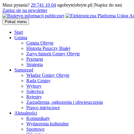
Masz pytania?
29 741 10 04
ugobryte|obryte.pl| |Napisz do nas|
Zapisz się na newsletter
Pokaż menu
Start
Gmina
Gmina Obryte
Historia Puszczy Białej
Zarys historii Gminy Obryte
Przetargi
Strategia
Samorząd
Władze Gminy Obryte
Rada Gminy
Wybory
Sołectwa
Rejestry
Zarządzenia, ogłoszenia i obwieszczenia
Prawo miejscowe
Aktualności
Komunikaty
Wydarzenia kulturalne
Sportowe