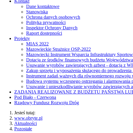
Kontakt
Dane kontaktowe
Stanowiska
Ochrona danych osobowych
Polityka prywatności
Inspektor Ochrony Danych
Raport dostępności
Projekty
MIAS 2022
Mazowieckie Strażnice OSP-2022
Mazowiecki Instrument Wsparcia Infrastruktury Sporto
Dotacja ze środków finansowych budżetu Województw
Usuwanie wyrobów zawierających azbest - dotacja z
Zakup sprzętu i wyposażenia służącego do prowadzenia
Instrument zadań ważnych dla równomiernego rozwoj
Budowa systemu wczesnego ostrzegania i alarmowania p
Usuwanie i unieszkodliwianie wyrobów zawierających a
ZADANIA REALIZOWANE Z BUDŻETU PAŃSTWA L
Pod Biało - Czerwoną
Rządowy Fundusz Rozwoju Dróg
Jesteś tutaj:
www.obryte.pl
Aktualności
Pozostałe