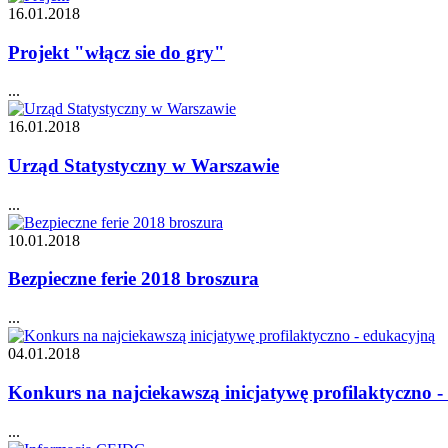
16.01.2018
Projekt "włącz sie do gry"
...
16.01.2018
Urząd Statystyczny w Warszawie
...
10.01.2018
Bezpieczne ferie 2018 broszura
...
04.01.2018
Konkurs na najciekawszą inicjatywę profilaktyczno 
...