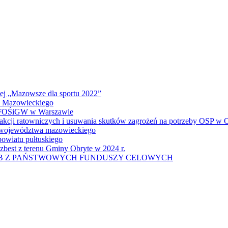
wej „Mazowsze dla sportu 2022”
a Mazowieckiego
 WFOŚiGW w Warszawie
 akcji ratowniczych i usuwania skutków zagrożeń na potrzeby OSP w
u województwa mazowieckiego
owiatu pułtuskiego
zbest z terenu Gminy Obryte w 2024 r.
UB Z PAŃSTWOWYCH FUNDUSZY CELOWYCH