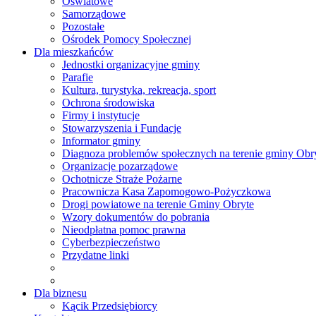
Oświatowe
Samorządowe
Pozostałe
Ośrodek Pomocy Społecznej
Dla mieszkańców
Jednostki organizacyjne gminy
Parafie
Kultura, turystyka, rekreacja, sport
Ochrona środowiska
Firmy i instytucje
Stowarzyszenia i Fundacje
Informator gminy
Diagnoza problemów społecznych na terenie gminy Obr
Organizacje pozarządowe
Ochotnicze Straże Pożarne
Pracownicza Kasa Zapomogowo-Pożyczkowa
Drogi powiatowe na terenie Gminy Obryte
Wzory dokumentów do pobrania
Nieodpłatna pomoc prawna
Cyberbezpieczeństwo
Przydatne linki
Dla biznesu
Kącik Przedsiębiorcy