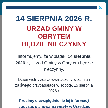
Masz pytania?
29 741 10 04
Pok
NAPISZ DO NAS
×
me
ZAPISZ SIĘ NA NEWSLETTER
14 SIERPNIA 2026 R.
URZĄD GMINY W
OBRYTEM
BĘDZIE NIECZYNNY
Informujemy, że w piątek,
14 sierpnia
2026 r.
, Urząd Gminy w Obrytem będzie
nieczynny.
Dzień wolny został wyznaczony w zamian
za święto przypadające w sobotę, 15 sierpnia
2026 r.
Prosimy o uwzględnienie tej informacji
JESTEŚ TUTAJ:
WWW.OBRYTE.PL
AKTUALNOŚCI
POZOSTAŁE
podczas planowania wizyty w Urzędzie.