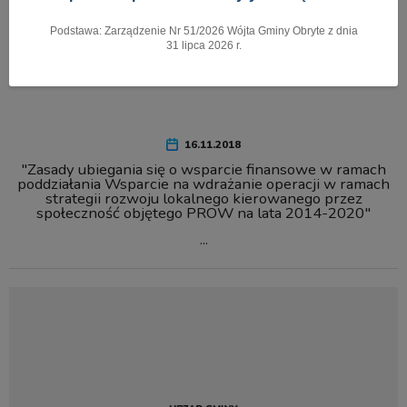
Podstawa: Zarządzenie Nr 51/2026 Wójta Gminy Obryte z dnia
Pokaż menu
31 lipca 2026 r.
16.11.2018
"Zasady ubiegania się o wsparcie finansowe w ramach
poddziałania Wsparcie na wdrażanie operacji w ramach
strategii rozwoju lokalnego kierowanego przez
społeczność objętego PROW na lata 2014-2020"
...