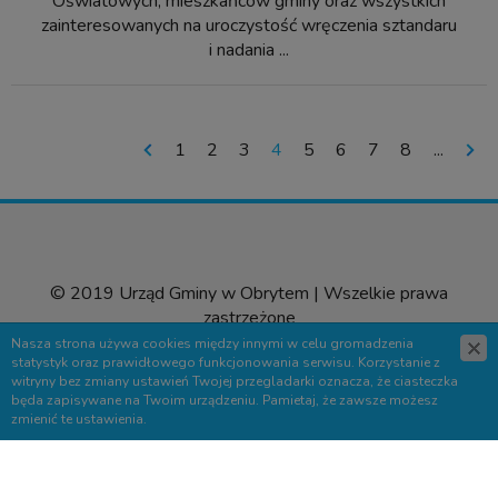
Oświatowych, mieszkańców gminy oraz wszystkich
zainteresowanych na uroczystość wręczenia sztandaru
i nadania ...
1
2
3
4
5
6
7
8
...
© 2019 Urząd Gminy w Obrytem | Wszelkie prawa
zastrzeżone
Nasza strona używa cookies między innymi w celu gromadzenia
Wyślij sugestie
statystyk oraz prawidłowego funkcjonowania serwisu. Korzystanie z
witryny bez zmiany ustawień Twojej przegladarki oznacza, że ciasteczka
Projekt &
cms
:
www.zstudio.pl
będa zapisywane na Twoim urządzeniu. Pamietaj, że zawsze możesz
zmienić te ustawienia.