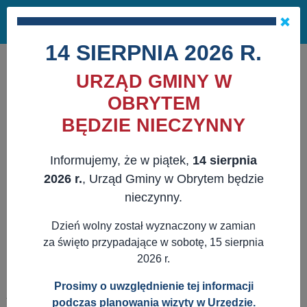
Masz pytania?
29 741 10 04
Pok
NAPISZ DO NAS
×
me
ZAPISZ SIĘ NA NEWSLETTER
14 SIERPNIA 2026 R.
URZĄD GMINY W
OBRYTEM
BĘDZIE NIECZYNNY
Informujemy, że w piątek,
14 sierpnia
2026 r.
, Urząd Gminy w Obrytem będzie
nieczynny.
Dzień wolny został wyznaczony w zamian
za święto przypadające w sobotę, 15 sierpnia
2026 r.
Prosimy o uwzględnienie tej informacji
JESTEŚ TUTAJ:
WWW.OBRYTE.PL
AKTUALNOŚCI
POZOSTAŁE
podczas planowania wizyty w Urzędzie.