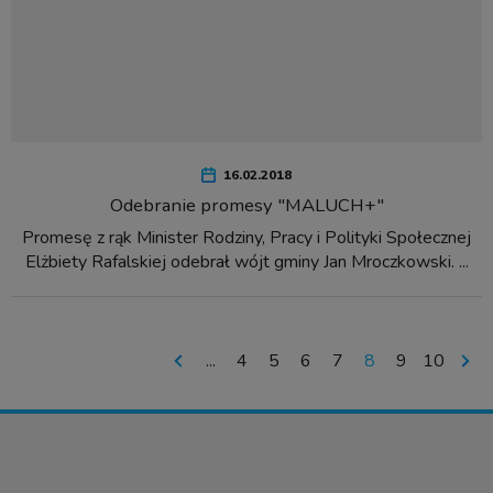
16.02.2018
Odebranie promesy "MALUCH+"
Promesę z rąk Minister Rodziny, Pracy i Polityki Społecznej
Elżbiety Rafalskiej odebrał wójt gminy Jan Mroczkowski. ...
...
4
5
6
7
8
9
10