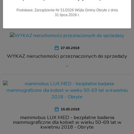
Podstawa: Zarządzenie Nr 51/2026 Wójta Gminy Obryte z dnia
Pokaż menu
31 lipca 2026 r.
27.03.2018
WYKAZ nieruchomości przeznaczonych do sprzedaży
...
15.03.2018
mammobus LUX MED - bezpłatne badania
mammograficzne dla kobiet w wieku 50-69 lat w
kwietniu 2018 - Obryte