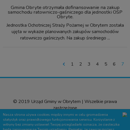
Gmina Obryte otrzymała dofinansowanie na zakup
samochodu ratowniczo-gaśniczego dla jednostki OSP
Obryte.
Jednostka Ochotniczej Straży Pożarnej w Obrytem została
ujęta w wykazie planowanych zakupów samochodów
ratowniczo gaśniczych. Na zakup średniego ...
1
2
3
4
5
6
7
© 2019 Urząd Gminy w Obrytem | Wszelkie prawa
zastrzeżone
Nasza strona używa cookies między innymi w celu gromadzenia
Wyślij sugestie
statystyk oraz prawidłowego funkcjonowania serwisu. Korzystanie z
witryny bez zmiany ustawień Twojej przegladarki oznacza, że ciasteczka
Projekt &
cms
:
www.zstudio.pl
będa zapisywane na Twoim urządzeniu. Pamietaj, że zawsze możesz