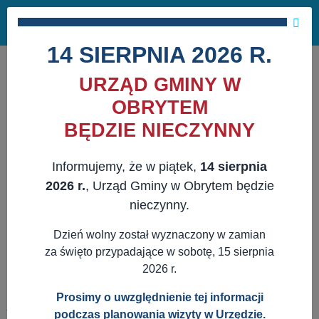
Masz pytania?
29 741 10 04
Pok
NAPISZ DO NAS
×
me
ZAPISZ SIĘ NA NEWSLETTER
14 SIERPNIA 2026 R.
URZĄD GMINY W
OBRYTEM
BĘDZIE NIECZYNNY
Informujemy, że w piątek,
14 sierpnia
2026 r.
, Urząd Gminy w Obrytem będzie
nieczynny.
Dzień wolny został wyznaczony w zamian
za święto przypadające w sobotę, 15 sierpnia
2026 r.
Prosimy o uwzględnienie tej informacji
JESTEŚ TUTAJ:
WWW.OBRYTE.PL
AKTUALNOŚCI
SAMORZĄDOWE
podczas planowania wizyty w Urzędzie.